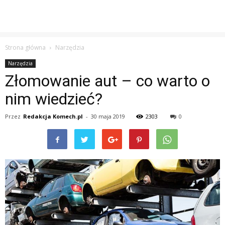
Strona główna
Narzędzia
Narzędzia
Złomowanie aut – co warto o
nim wiedzieć?
Przez
Redakcja Komech.pl
-
30 maja 2019
2303
0