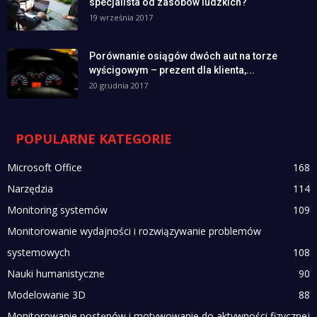
specjalista od zasobów ludzkich?
19 września 2017
Porównanie osiągów dwóch aut na torze
wyścigowym – prezent dla klienta,...
20 grudnia 2017
POPULARNE KATEGORIE
Microsoft Office
168
Narzędzia
114
Monitoring systemów
109
Monitorowanie wydajności i rozwiązywanie problemów
systemowych
108
Nauki humanistyczne
90
Modelowanie 3D
88
Monitorowanie postępów i motywowanie do aktywności fizycznej