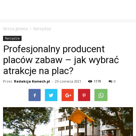
Strona główna
Narzędzia
Narzędzia
Profesjonalny producent
placów zabaw – jak wybrać
atrakcje na plac?
Przez
Redakcja Komech.pl
-
25 czerwca 2021
1179
0