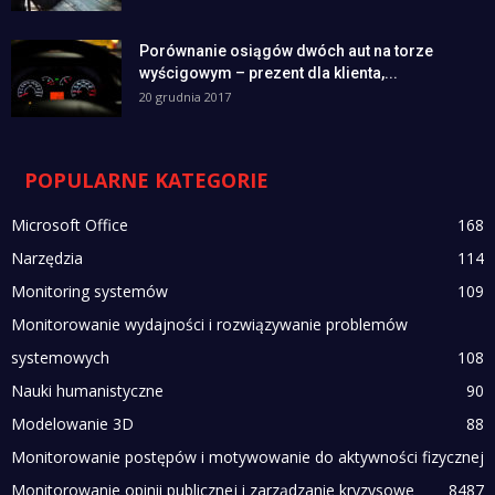
Porównanie osiągów dwóch aut na torze
wyścigowym – prezent dla klienta,...
20 grudnia 2017
POPULARNE KATEGORIE
Microsoft Office
168
Narzędzia
114
Monitoring systemów
109
Monitorowanie wydajności i rozwiązywanie problemów
systemowych
108
Nauki humanistyczne
90
Modelowanie 3D
88
Monitorowanie postępów i motywowanie do aktywności fizycznej
Monitorowanie opinii publicznej i zarządzanie kryzysowe
84
87