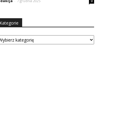
dakcja
-
7 grudnia 2025
0
Kategorie
tegorie