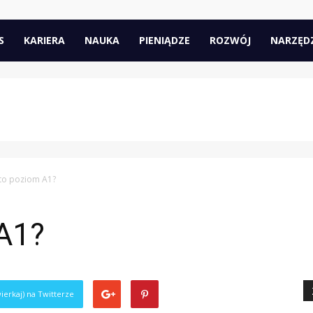
pl
S
KARIERA
NAUKA
PIENIĄDZE
ROZWÓJ
NARZĘD
 to poziom A1?
 A1?
ierkaj) na Twitterze