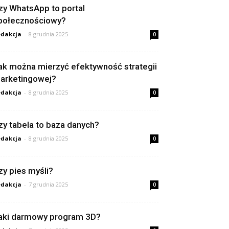
zy WhatsApp to portal
połecznościowy?
dakcja
-
8 grudnia 2025
0
ak można mierzyć efektywność strategii
arketingowej?
dakcja
-
8 grudnia 2025
0
zy tabela to baza danych?
dakcja
-
8 grudnia 2025
0
zy pies myśli?
dakcja
-
7 grudnia 2025
0
aki darmowy program 3D?