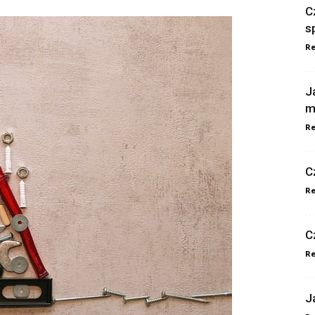
C
s
Re
J
m
Re
C
Re
C
Re
J