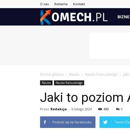
O nas
Reklama
Kontakt
Komech.
BIZNE
Strona główna
Nauka
Nauka francuskiego
Jaki
Nauka
Nauka francuskiego
Jaki to poziom
Przez
Redakcja
-
6 lutego 2024
430
0
Podziel się na Facebooku
Tweet (Ćw