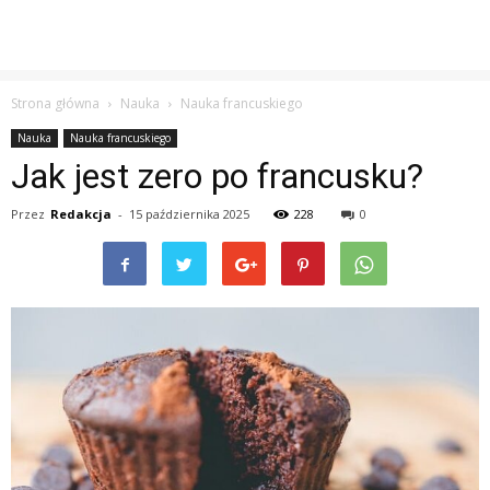
Strona główna
Nauka
Nauka francuskiego
Nauka
Nauka francuskiego
Jak jest zero po francusku?
Przez
Redakcja
-
15 października 2025
228
0