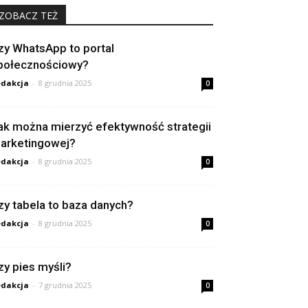
ZOBACZ TEŻ
zy WhatsApp to portal
połecznościowy?
dakcja
-
8 grudnia 2025
0
ak można mierzyć efektywność strategii
arketingowej?
dakcja
-
8 grudnia 2025
0
zy tabela to baza danych?
dakcja
-
8 grudnia 2025
0
zy pies myśli?
dakcja
-
7 grudnia 2025
0