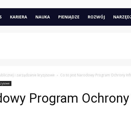
pl
S
KARIERA
NAUKA
PIENIĄDZE
ROZWÓJ
NARZĘD
blicznej i zarządzanie kryzysowe
Co to jest Narodowy Program Ochrony Infr
yzysowe
dowy Program Ochrony 