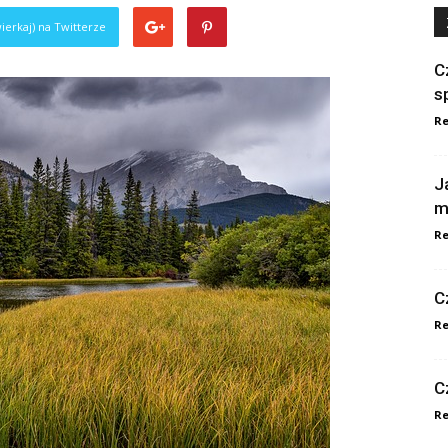
ierkaj) na Twitterze
C
s
Re
J
m
Re
C
Re
C
Re