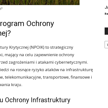
J
j?
Re
Program Ochrony
nej?
Ka
ry Krytycznej (NPOIK) to strategiczny
i, mający na celu zapewnienie ochrony
przed zagrożeniami i atakami cybernetycznymi.
edzi na rosnące ryzyko ataków na infrastrukturę
ne, telekomunikacyjne, transportowe, finansowe i
wania kraju.
 Ochrony Infrastruktury