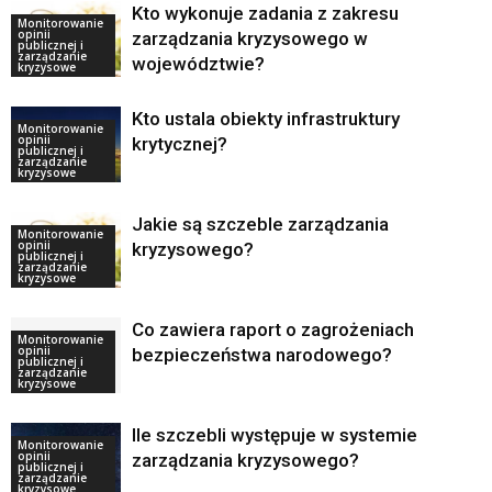
Kto wykonuje zadania z zakresu
Monitorowanie
opinii
zarządzania kryzysowego w
publicznej i
zarządzanie
województwie?
kryzysowe
Kto ustala obiekty infrastruktury
Monitorowanie
opinii
krytycznej?
publicznej i
zarządzanie
kryzysowe
Jakie są szczeble zarządzania
Monitorowanie
opinii
kryzysowego?
publicznej i
zarządzanie
kryzysowe
Co zawiera raport o zagrożeniach
Monitorowanie
opinii
bezpieczeństwa narodowego?
publicznej i
zarządzanie
kryzysowe
Ile szczebli występuje w systemie
Monitorowanie
opinii
zarządzania kryzysowego?
publicznej i
zarządzanie
kryzysowe