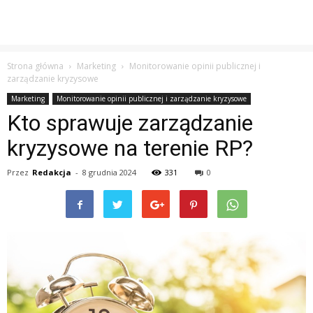
Strona główna
Marketing
Monitorowanie opinii publicznej i
zarządzanie kryzysowe
Marketing
Monitorowanie opinii publicznej i zarządzanie kryzysowe
Kto sprawuje zarządzanie
kryzysowe na terenie RP?
Przez
Redakcja
-
8 grudnia 2024
331
0