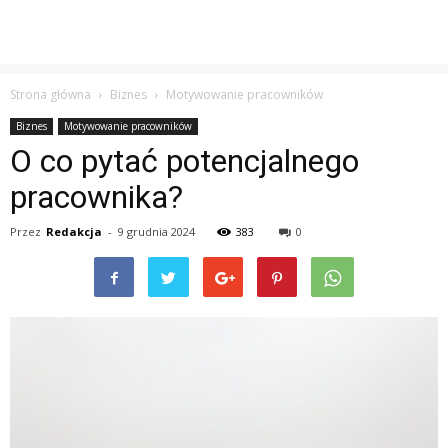
Strona główna
Biznes
Motywowanie pracowników
Biznes
Motywowanie pracowników
O co pytać potencjalnego
pracownika?
Przez
Redakcja
-
9 grudnia 2024
383
0