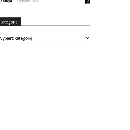
dakcja
-
7 grudnia 2025
0
Kategorie
tegorie