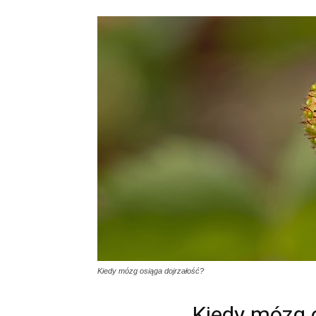
Kiedy mózg osiąga dojrzałość?
Kiedy mózg 