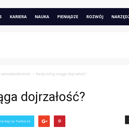
pl
S
KARIERA
NAUKA
PIENIĄDZE
ROZWÓJ
NARZĘD
i samoświadomość
Kiedy mózg osiąga dojrzałość?
ąga dojrzałość?
ierkaj) na Twitterze