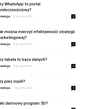
zy WhatsApp to portal
połecznościowy?
dakcja
-
8 grudnia 2025
0
ak można mierzyć efektywność strategii
arketingowej?
dakcja
-
8 grudnia 2025
0
zy tabela to baza danych?
dakcja
-
8 grudnia 2025
0
zy pies myśli?
dakcja
-
7 grudnia 2025
0
aki darmowy program 3D?