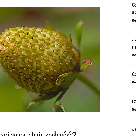
C
s
Re
J
m
Re
C
Re
C
Re
J
osiąga dojrzałość?