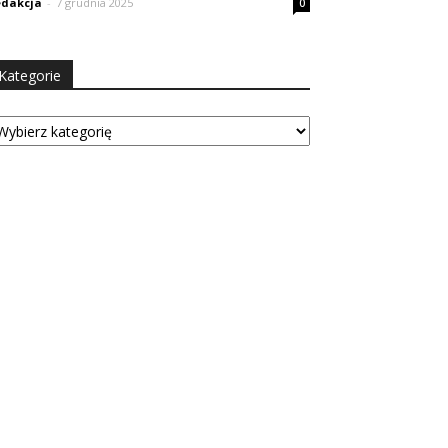
dakcja
-
7 grudnia 2025
0
Kategorie
tegorie