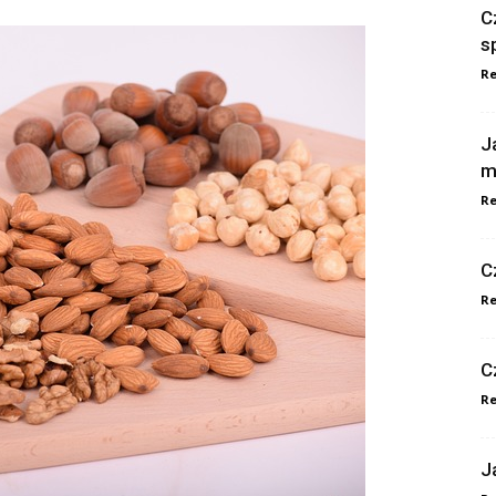
C
s
Re
J
m
Re
C
Re
C
Re
J