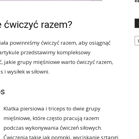
Re
ie ćwiczyć razem?
Ka
ciała powinniśmy ćwiczyć razem, aby osiągnąć
m artykule przedstawimy kompleksowy
, jakie grupy mięśniowe warto ćwiczyć razem,
i wysiłek w siłowni.
ps
Klatka piersiowa i triceps to dwie grupy
mięśniowe, które często pracują razem
podczas wykonywania ćwiczeń siłowych.
Ćwiczenia takie jak pompki, wyciskanie sztangi