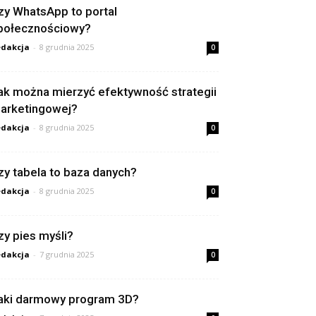
zy WhatsApp to portal
połecznościowy?
dakcja
-
8 grudnia 2025
0
ak można mierzyć efektywność strategii
arketingowej?
dakcja
-
8 grudnia 2025
0
zy tabela to baza danych?
dakcja
-
8 grudnia 2025
0
zy pies myśli?
dakcja
-
7 grudnia 2025
0
aki darmowy program 3D?