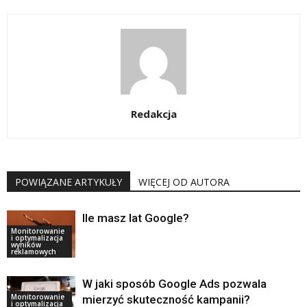
Redakcja
POWIĄZANE ARTYKUŁY
WIĘCEJ OD AUTORA
Ile masz lat Google?
Monitorowanie
i optymalizacja
wyników
reklamowych
W jaki sposób Google Ads pozwala
Monitorowanie
mierzyć skuteczność kampanii?
i optymalizacja