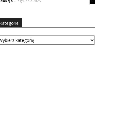
dakcja
-
7 grudnia 2025
0
Kategorie
tegorie