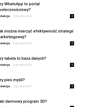
zy WhatsApp to portal
połecznościowy?
dakcja
-
8 grudnia 2025
0
ak można mierzyć efektywność strategii
arketingowej?
dakcja
-
8 grudnia 2025
0
zy tabela to baza danych?
dakcja
-
8 grudnia 2025
0
zy pies myśli?
dakcja
-
7 grudnia 2025
0
aki darmowy program 3D?