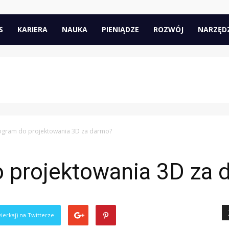
pl
S
KARIERA
NAUKA
PIENIĄDZE
ROZWÓJ
NARZĘD
rogram do projektowania 3D za darmo?
o projektowania 3D za
ierkaj) na Twitterze