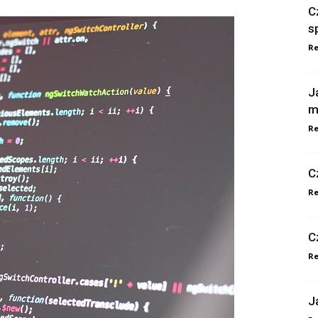
C
s
Re
J
m
Re
C
Re
C
Re
J