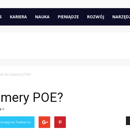
pl
S
KARIERA
NAUKA
PIENIĄDZE
ROZWÓJ
NARZĘD
abel do kamery POE?
kamery POE?
0
ierkaj) na Twitterze