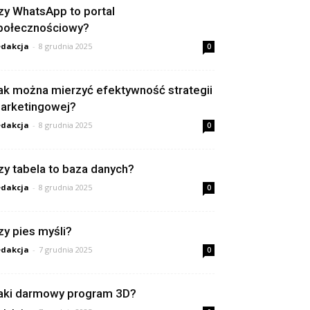
zy WhatsApp to portal
połecznościowy?
dakcja
-
8 grudnia 2025
0
ak można mierzyć efektywność strategii
arketingowej?
dakcja
-
8 grudnia 2025
0
zy tabela to baza danych?
dakcja
-
8 grudnia 2025
0
zy pies myśli?
dakcja
-
7 grudnia 2025
0
aki darmowy program 3D?