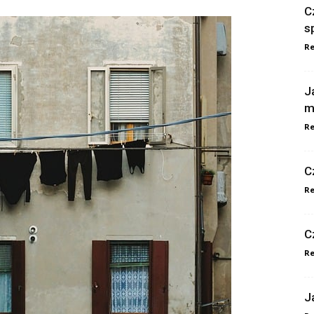
C
s
Re
J
m
Re
C
Re
C
Re
J