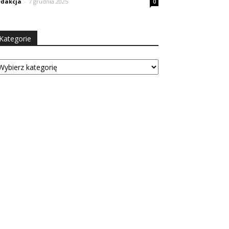
dakcja
-
7 grudnia 2025
0
Kategorie
tegorie