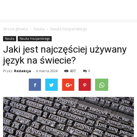
Strona główna
Nauka
Nauka hiszpańskiego
Nauka
Nauka hiszpańskiego
Jaki jest najczęściej używany
język na świecie?
Przez
Redakcja
-
6 marca 2024
437
0