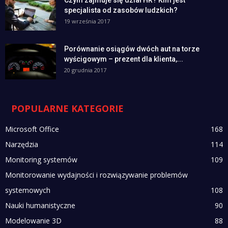
Czym zajmuje się dział HR? Kim jest
specjalista od zasobów ludzkich?
19 września 2017
Porównanie osiągów dwóch aut na torze
wyścigowym – prezent dla klienta,...
20 grudnia 2017
POPULARNE KATEGORIE
Microsoft Office
168
Narzędzia
114
Monitoring systemów
109
Monitorowanie wydajności i rozwiązywanie problemów
systemowych
108
Nauki humanistyczne
90
Modelowanie 3D
88