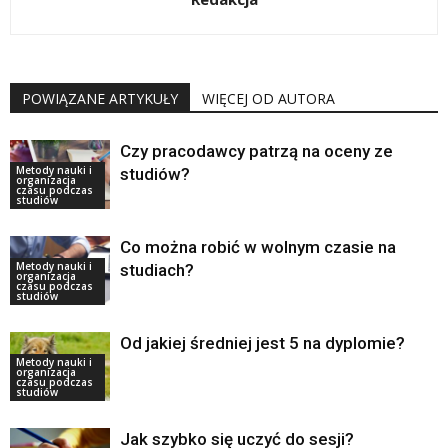
POWIĄZANE ARTYKUŁY
WIĘCEJ OD AUTORA
Czy pracodawcy patrzą na oceny ze
Metody nauki i
studiów?
organizacja
czasu podczas
studiów
Co można robić w wolnym czasie na
Metody nauki i
studiach?
organizacja
czasu podczas
studiów
Od jakiej średniej jest 5 na dyplomie?
Metody nauki i
organizacja
czasu podczas
studiów
Jak szybko się uczyć do sesji?