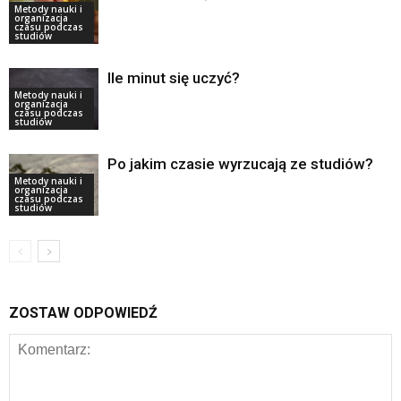
Metody nauki i
organizacja
czasu podczas
studiów
Ile minut się uczyć?
Metody nauki i
organizacja
czasu podczas
studiów
Po jakim czasie wyrzucają ze studiów?
Metody nauki i
organizacja
czasu podczas
studiów
ZOSTAW ODPOWIEDŹ