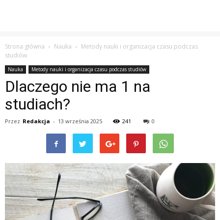
Strona główna
Nauka
Metody nauki i organizacja czasu podczas
studiów
Nauka
Metody nauki i organizacja czasu podczas studiów
Dlaczego nie ma 1 na
studiach?
Przez
Redakcja
-
13 września 2025
241
0