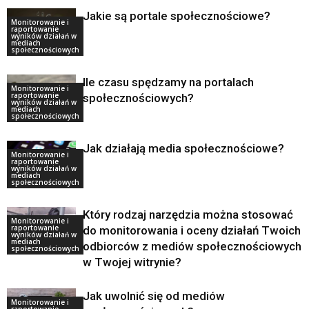
Jakie są portale społecznościowe?
Monitorowanie i
raportowanie
wyników działań w
mediach
społecznościowych
Ile czasu spędzamy na portalach
Monitorowanie i
raportowanie
społecznościowych?
wyników działań w
mediach
społecznościowych
Jak działają media społecznościowe?
Monitorowanie i
raportowanie
wyników działań w
mediach
społecznościowych
Który rodzaj narzędzia można stosować
Monitorowanie i
raportowanie
do monitorowania i oceny działań Twoich
wyników działań w
mediach
odbiorców z mediów społecznościowych
społecznościowych
w Twojej witrynie?
Jak uwolnić się od mediów
Monitorowanie i
raportowanie