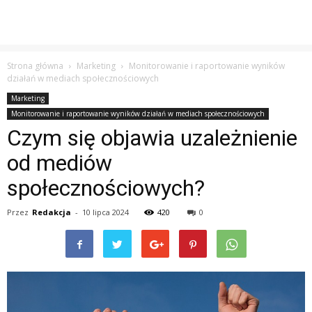
Strona główna
Marketing
Monitorowanie i raportowanie wyników
działań w mediach społecznościowych
Marketing
Monitorowanie i raportowanie wyników działań w mediach społecznościowych
Czym się objawia uzależnienie
od mediów
społecznościowych?
Przez
Redakcja
-
10 lipca 2024
420
0