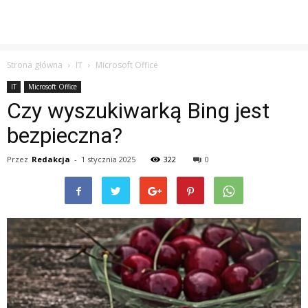
Strona główna
IT
Microsoft Office
IT
Microsoft Office
Czy wyszukiwarką Bing jest
bezpieczna?
Przez
Redakcja
-
1 stycznia 2025
322
0