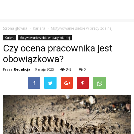
Strona główna
Kariera
Motywowanie siebie w pracy zdalnej
Kariera
Motywowanie siebie w pracy zdalnej
Czy ocena pracownika jest
obowiązkowa?
Przez
Redakcja
-
9 maja 2025
348
0