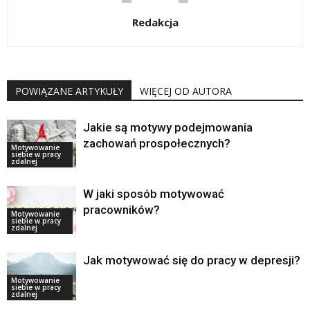
Redakcja
POWIĄZANE ARTYKUŁY
WIĘCEJ OD AUTORA
Jakie są motywy podejmowania
zachowań prospołecznych?
Motywowanie
siebie w pracy
zdalnej
W jaki sposób motywować
pracowników?
Motywowanie
siebie w pracy
zdalnej
Jak motywować się do pracy w depresji?
Motywowanie
siebie w pracy
zdalnej