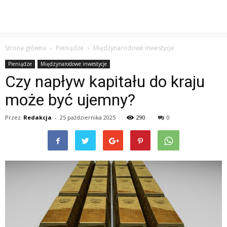
Strona główna
Pieniądze
Międzynarodowe inwestycje
Pieniądze
Międzynarodowe inwestycje
Czy napływ kapitału do kraju
może być ujemny?
Przez
Redakcja
-
25 października 2025
290
0