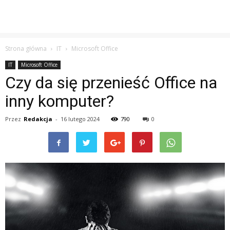
Strona główna
IT
Microsoft Office
IT
Microsoft Office
Czy da się przenieść Office na
inny komputer?
Przez
Redakcja
-
16 lutego 2024
790
0