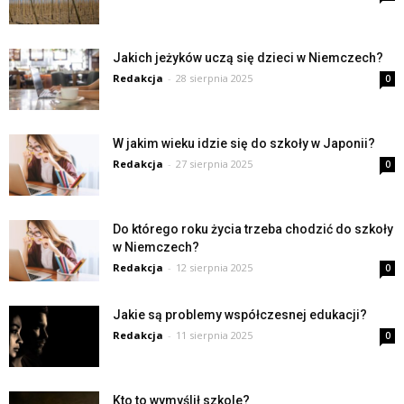
Jakich jeżyków uczą się dzieci w Niemczech?
Redakcja
-
28 sierpnia 2025
0
W jakim wieku idzie się do szkoły w Japonii?
Redakcja
-
27 sierpnia 2025
0
Do którego roku życia trzeba chodzić do szkoły
w Niemczech?
Redakcja
-
12 sierpnia 2025
0
Jakie są problemy współczesnej edukacji?
Redakcja
-
11 sierpnia 2025
0
Kto to wymyślił szkole?