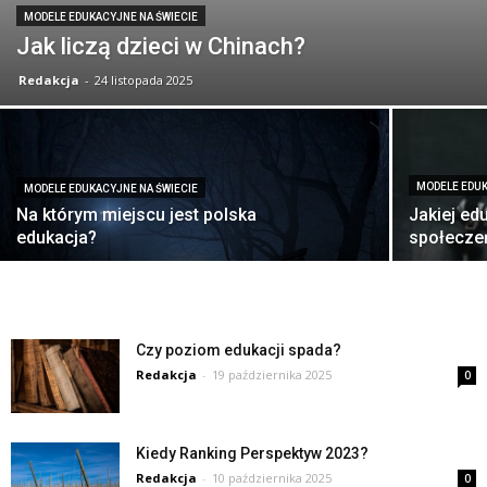
MODELE EDUKACYJNE NA ŚWIECIE
Jak liczą dzieci w Chinach?
Redakcja
-
24 listopada 2025
MODELE EDUK
MODELE EDUKACYJNE NA ŚWIECIE
Na którym miejscu jest polska
Jakiej ed
edukacja?
społecze
Czy poziom edukacji spada?
Redakcja
-
19 października 2025
0
Kiedy Ranking Perspektyw 2023?
Redakcja
-
10 października 2025
0