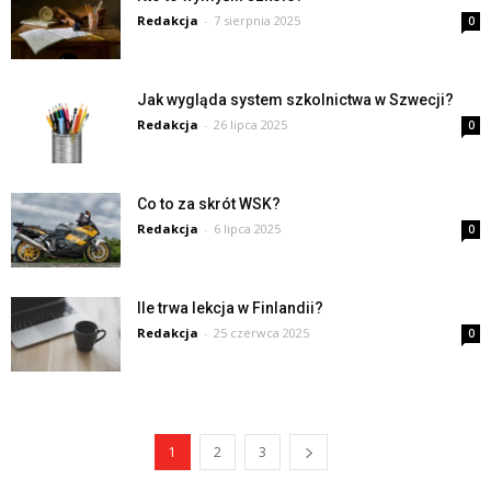
Redakcja
-
7 sierpnia 2025
0
Jak wygląda system szkolnictwa w Szwecji?
Redakcja
-
26 lipca 2025
0
Co to za skrót WSK?
Redakcja
-
6 lipca 2025
0
Ile trwa lekcja w Finlandii?
Redakcja
-
25 czerwca 2025
0
1
2
3