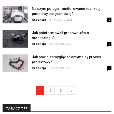
Na czym polega monitorowanie realizacji
podstawy programowej?
Redakcja
-
11 września 2025
0
Jak poinformować pracowników o
monitoringu?
Redakcja
-
30 sierpnia 2025
0
Jak powinien wyglądać optymalny proces
projektowy?
Redakcja
-
25 sierpnia 2025
0
1
2
3
ZOBACZ TEŻ