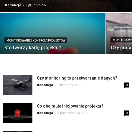
Redakcja
-
3 grudnia 2025
MONITOROWA
MONITOROWANIE I KONTROLA PROJEKTÓW
Kto tworzy kartę projektu?
Czy prac
Czy monitoring to przetwarzanie danych?
Redakcja
-
3 listopada 2025
0
Co obejmuje inicjowanie projektu?
Redakcja
-
3 października 2025
0