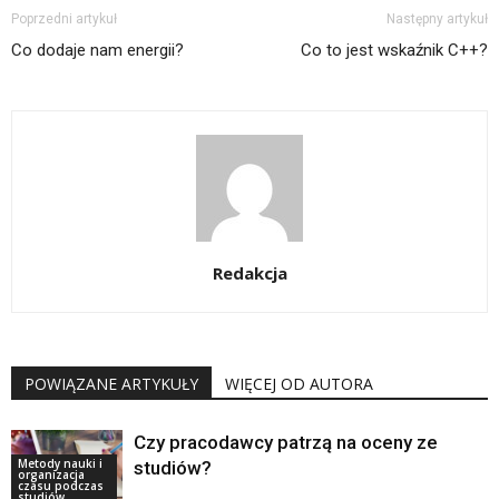
Poprzedni artykuł
Następny artykuł
Co dodaje nam energii?
Co to jest wskaźnik C++?
Redakcja
POWIĄZANE ARTYKUŁY
WIĘCEJ OD AUTORA
Czy pracodawcy patrzą na oceny ze
Metody nauki i
studiów?
organizacja
czasu podczas
studiów