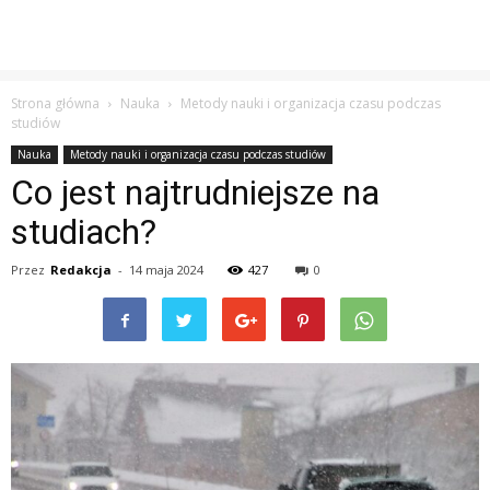
Strona główna
Nauka
Metody nauki i organizacja czasu podczas
studiów
Nauka
Metody nauki i organizacja czasu podczas studiów
Co jest najtrudniejsze na
studiach?
Przez
Redakcja
-
14 maja 2024
427
0