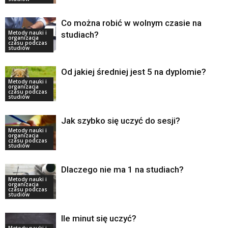
Co można robić w wolnym czasie na
Metody nauki i
studiach?
organizacja
czasu podczas
studiów
Od jakiej średniej jest 5 na dyplomie?
Metody nauki i
organizacja
czasu podczas
studiów
Jak szybko się uczyć do sesji?
Metody nauki i
organizacja
czasu podczas
studiów
Dlaczego nie ma 1 na studiach?
Metody nauki i
organizacja
czasu podczas
studiów
Ile minut się uczyć?