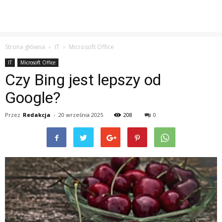
Strona główna
IT
Microsoft Office
IT
Microsoft Office
Czy Bing jest lepszy od
Google?
Przez
Redakcja
-
20 września 2025
208
0