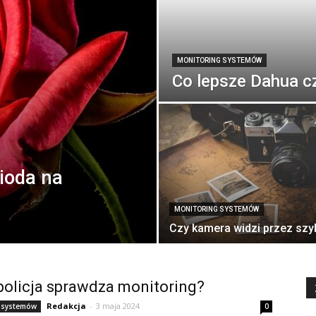
MONITORING SYSTEMÓW
Co lepsze Dahua c
ioda na
MONITORING SYSTEMÓW
Czy kamera widzi przez szy
policja sprawdza monitoring?
Redakcja
-
3 maja 2024
 systemów
0