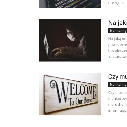
narzędzie d
Na jak
Monitoring
Na jaką od
powszechn
bezpieczeń
zastanawia
Czy mu
Monitoring
Czy musi b
monitorowa
nieruchomo
informując