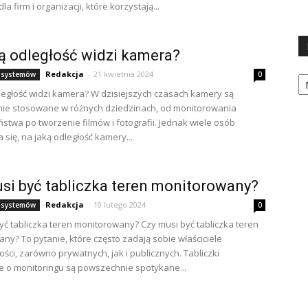
la firm i organizacji, które korzystają...
ą odległość widzi kamera?
Ka
Redakcja
-
21 kwietnia 2024
 systemów
0
ległość widzi kamera? W dzisiejszych czasach kamery są
ie stosowane w różnych dziedzinach, od monitorowania
stwa po tworzenie filmów i fotografii. Jednak wiele osób
 się, na jaką odległość kamery...
si być tabliczka teren monitorowany?
Redakcja
-
10 lutego 2024
 systemów
0
yć tabliczka teren monitorowany? Czy musi być tabliczka teren
ny? To pytanie, które często zadają sobie właściciele
ści, zarówno prywatnych, jak i publicznych. Tabliczki
e o monitoringu są powszechnie spotykane...