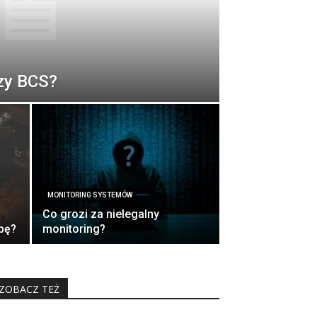
zy BCS?
MONITORING SYSTEMÓW
Co grozi za nielegalny
bę?
monitoring?
ZOBACZ TEŻ