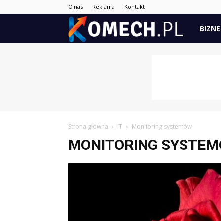
O nas
Reklama
Kontakt
Komech.
BIZNE
Strona główna
IT
Monitoring systemów
MONITORING SYSTE