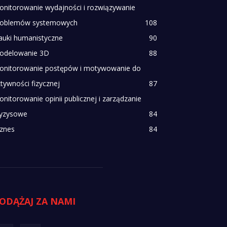
onitorowanie wydajności i rozwiązywanie
roblemów systemowych
108
auki humanistyczne
90
odelowanie 3D
88
onitorowanie postępów i motywowanie do
tywności fizycznej
87
nitorowanie opinii publicznej i zarządzanie
ryzysowe
84
iznes
84
ODĄŻAJ ZA NAMI