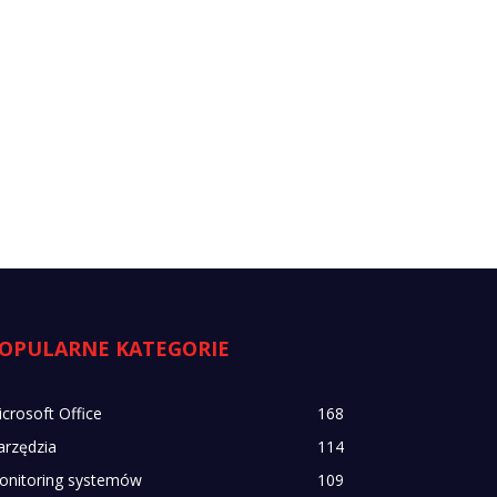
OPULARNE KATEGORIE
crosoft Office
168
arzędzia
114
onitoring systemów
109