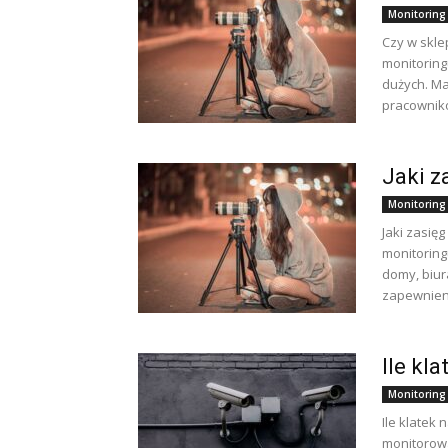
Monitoring
Czy w skl
monitoring
dużych. Ma
pracowniko
Jaki z
Monitoring
Jaki zasię
monitoring
domy, biura
zapewnieni
Ile kl
Monitoring
Ile klatek
monitorowa