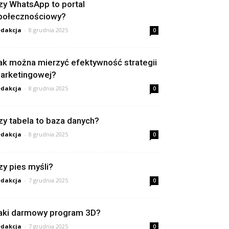
zy WhatsApp to portal
połecznościowy?
dakcja
-
8 grudnia 2025
0
ak można mierzyć efektywność strategii
arketingowej?
dakcja
-
8 grudnia 2025
0
zy tabela to baza danych?
dakcja
-
8 grudnia 2025
0
zy pies myśli?
dakcja
-
7 grudnia 2025
0
aki darmowy program 3D?
dakcja
-
7 grudnia 2025
0