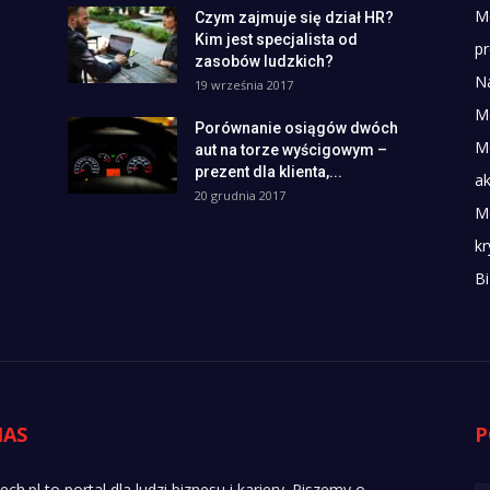
M
Czym zajmuje się dział HR?
Kim jest specjalista od
p
zasobów ludzkich?
N
19 września 2017
M
Porównanie osiągów dwóch
M
aut na torze wyścigowym –
prezent dla klienta,...
ak
20 grudnia 2017
Mo
k
B
NAS
P
ch.pl to portal dla ludzi biznesu i kariery. Piszemy o