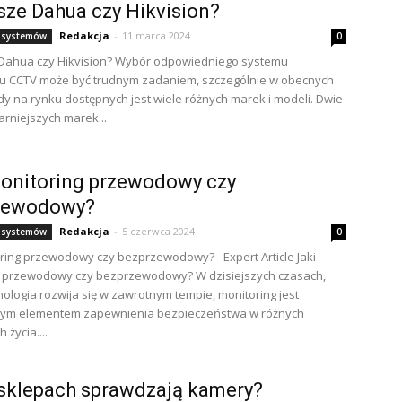
sze Dahua czy Hikvision?
Redakcja
-
11 marca 2024
 systemów
0
 Dahua czy Hikvision? Wybór odpowiedniego systemu
gu CCTV może być trudnym zadaniem, szczególnie w obecnych
dy na rynku dostępnych jest wiele różnych marek i modeli. Dwie
arniejszych marek...
onitoring przewodowy czy
zewodowy?
Redakcja
-
5 czerwca 2024
 systemów
0
oring przewodowy czy bezprzewodowy? - Expert Article Jaki
g przewodowy czy bezprzewodowy? W dzisiejszych czasach,
nologia rozwija się w zawrotnym tempie, monitoring jest
nym elementem zapewnienia bezpieczeństwa w różnych
 życia....
sklepach sprawdzają kamery?