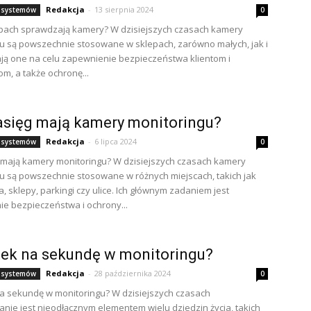
Redakcja
-
13 sierpnia 2024
 systemów
0
epach sprawdzają kamery? W dzisiejszych czasach kamery
u są powszechnie stosowane w sklepach, zarówno małych, jak i
ją one na celu zapewnienie bezpieczeństwa klientom i
m, a także ochronę...
asięg mają kamery monitoringu?
Redakcja
-
6 lipca 2024
 systemów
0
g mają kamery monitoringu? W dzisiejszych czasach kamery
u są powszechnie stosowane w różnych miejscach, takich jak
, sklepy, parkingi czy ulice. Ich głównym zadaniem jest
e bezpieczeństwa i ochrony...
atek na sekundę w monitoringu?
Redakcja
-
28 października 2024
 systemów
0
 na sekundę w monitoringu? W dzisiejszych czasach
nie jest nieodłącznym elementem wielu dziedzin życia, takich