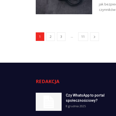
jak bezpie
czynników 
...
1
2
3
11
REDAKCJA
Czy WhatsApp to portal
społecznościowy?
8 grudnia 2025