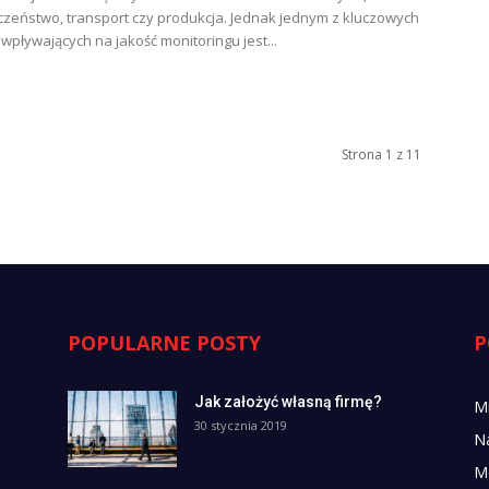
czeństwo, transport czy produkcja. Jednak jednym z kluczowych
wpływających na jakość monitoringu jest...
Strona 1 z 11
POPULARNE POSTY
P
Jak założyć własną firmę?
Mi
30 stycznia 2019
N
M