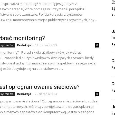
C
cja sprawdza monitoring? Monitoring jest jednym z
s
szych narzędzi, które pomaga w utrzymaniu porządku i
stwa w społeczeństwie. Policja korzysta z systemów
Re
u w celu monitorowania miejsc publicznych i prywatnych, aby...
J
brać monitoring?
m
Re
Redakcja
-
11 czerwca 2024
 systemów
0
 monitoring? - Poradnik dla użytkowników Jak wybrać
? - Poradnik dla użytkowników W dzisiejszych czasach, kiedy
C
stwo jest jednym z najważniejszych aspektów naszego życia,
Re
ej osób decyduje się na zainstalowanie...
C
jest oprogramowanie sieciowe?
Re
Redakcja
-
25 sierpnia 2024
 systemów
0
 oprogramowanie sieciowe? Oprogramowanie sieciowe to rodzaj
 komputerowych, które są zaprojektowane do zarządzania i
J
nia różnych aspektów sieci komputerowej. Jest to niezbędne
Re