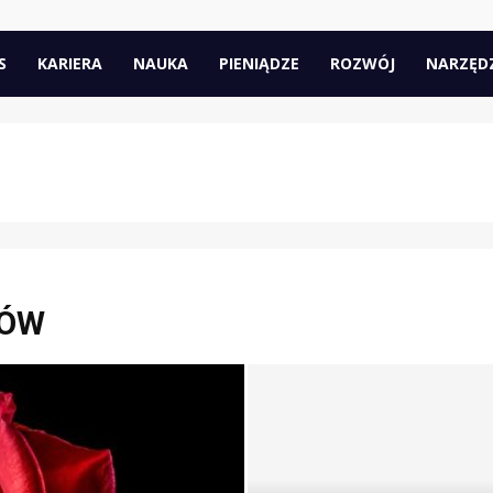
pl
S
KARIERA
NAUKA
PIENIĄDZE
ROZWÓJ
NARZĘD
MÓW