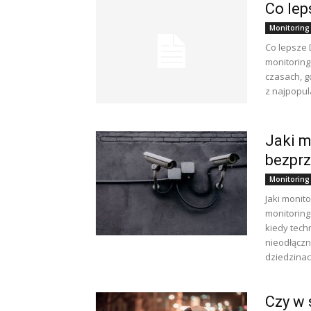
Co lep
Monitoring
Co lepsze
monitorin
czasach, g
z najpopul
Jaki m
bezpr
Monitoring
Jaki monit
monitorin
kiedy tech
nieodłącz
dziedzinach
Czy w 