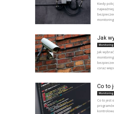
Kiedy poli
najważniej
bezpieczeń
monitoring
Jak wy
Monitoring
Jak wybrać
monitoring
bezpieczeń
coraz więc
Co to 
Monitoring
Co to jest
programów
kontrolowa